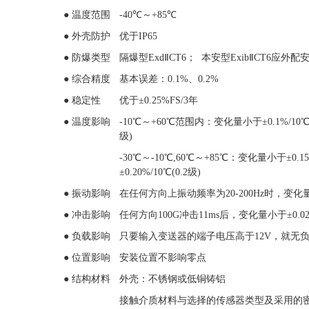
●
温度范围
-40℃
～
+85℃
●
外壳防护
优于
IP65
●
防爆类型
隔爆型
ExdⅡCT6
；
本安型
Exib
Ⅱ
CT6
应外配
●
综合精度
基本误差：
0.1%
、
0.2%
●
稳定性
优于
±0.25%FS/3
年
●
温度影响
-10℃
～
+60℃
范围内：变化量小于
±0.1%/10℃
级
)
-30℃
～
-10℃,60℃
～
+85℃
：变化量小于
±0.1
±0.20%/10℃(0.2
级
)
●
振动影响
在任何方向上振动频率为
20-200Hz
时，变化
●
冲击影响
任何方向
100G
冲击
11ms
后，变化量小于
±0.0
●
负载影响
只要输入变送器的端子电压高于
12V
，就无
●
位置影响
安装位置不影响零点
●
结构材料
外壳：不锈钢或低铜铸铝
接触介质材料与选择的传感器类型及采用的