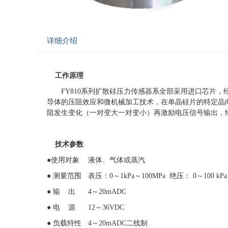
详细介绍
工作原理
FY810
系列扩散硅压力传感器系全部采用进口芯片，
导体的压阻效应和微机械加工技术，在单晶硅片的特定晶
阻发生变化（一对变大一对变小）再激励电压信号输出，
技术参数
●
使用对象
液体、气体或蒸汽
●
测量范围
表压：
0
～
1kPa
～
100MPa
绝压：
0
～
100 kPa
●
输
出
4
～
20mADC
●
电
源
12
～
36VDC
●
负载特性
4
～
20mADC
二线制